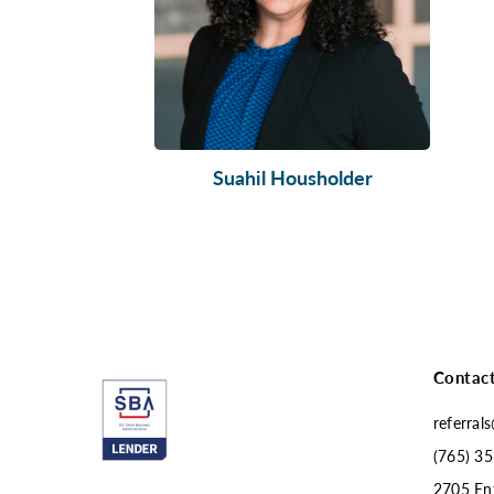
Suahil Housholder
Contac
referral
(765) 35
2705 Ent