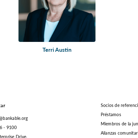
Terri Austin
tar
Socios de referenc
Préstamos
s@bankable.org
Miembros de la ju
6 - 9100
Alianzas comunitar
erprise Drive,