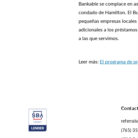
Bankable se complace en a
condado de Hamilton. El Buil
pequeñas empresas locales 
adicionales a los préstamo
a las que servimos.
Leer más:
El programa de p
Contac
referral
(765) 35