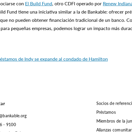
sociarse con
El Build Fund
, otro CDFI operado por
Renew Indiana
d Fund tiene una iniciativa similar a la de Bankable: ofrecer pré
que no pueden obtener financiación tradicional de un banco. C
s para pequeñas empresas, podemos lograr un impacto más dura
réstamos de Indy se expande al condado de Hamilton
tar
Socios de referenc
Préstamos
s@bankable.org
Miembros de la ju
6 - 9100
Alianzas comunitar